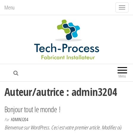
Menu
A
f
f
i
c
h
e
r
/
Menu
m
Auteur/autrice :
admin3204
a
s
Bonjour tout le monde !
q
u
Par
ADMIN3204
e
Bienvenue sur WordPress. Ceci est votre premier article. Modifiez où